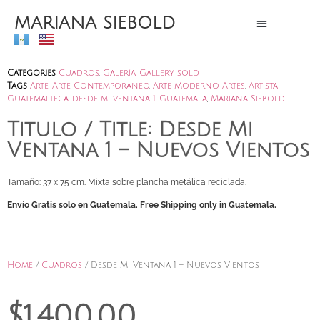
MARIANA SIEBOLD
Categories
Cuadros
,
Galería
,
Gallery
,
sold
Tags
Arte
,
Arte Contemporaneo
,
Arte Moderno
,
Artes
,
Artista
Guatemalteca
,
desde mi ventana 1
,
Guatemala
,
Mariana Siebold
Titulo / Title: Desde Mi
Ventana 1 – Nuevos Vientos
Tamaño: 37 x 75 cm. Mixta sobre plancha metálica reciclada.
Envío Gratis solo en Guatemala. Free Shipping only in Guatemala.
Home
/
Cuadros
/ Desde Mi Ventana 1 – Nuevos Vientos
$
1,400.00