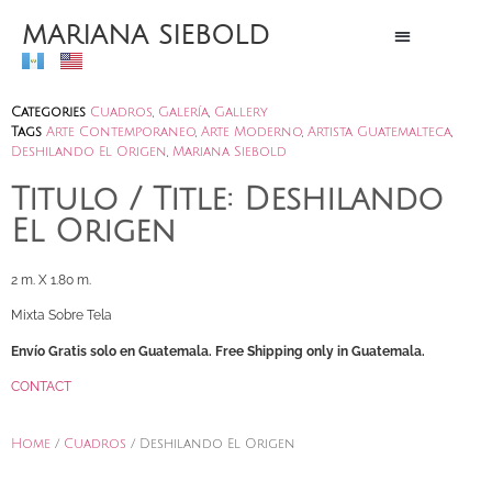
MARIANA SIEBOLD
Categories
Cuadros
,
Galería
,
Gallery
Tags
Arte Contemporaneo
,
Arte Moderno
,
Artista Guatemalteca
,
Deshilando El Origen
,
Mariana Siebold
Titulo / Title: Deshilando
El Origen
2 m. X 1.80 m.
Mixta Sobre Tela
Envío Gratis solo en Guatemala. Free Shipping only in Guatemala.
CONTACT
Home
/
Cuadros
/ Deshilando El Origen