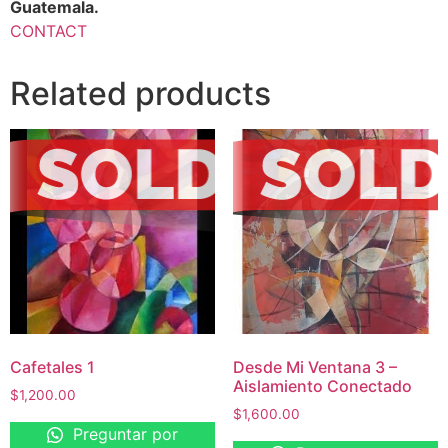
Guatemala.
CONTACT
Related products
Cafetales 1
Desde Mi Ventana 3 –
Aislamiento Conectado
$
1,200.00
$
1,600.00
Preguntar por