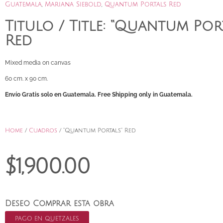
Guatemala
,
Mariana Siebold
,
Quantum Portals Red
Titulo / Title: “Quantum Por
Red
Mixed media on canvas
60 cm. x 90 cm.
Envío Gratis solo en Guatemala. Free Shipping only in Guatemala.
Home
/
Cuadros
/ “Quantum Portals” Red
$
1,900.00
Deseo Comprar esta obra
PAGO EN QUETZALES