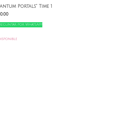
antum Portals” Time 1
00.00
reguntar por WhatsApp
isponible