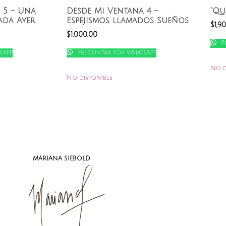
 5 – Una
Desde Mi Ventana 4 –
“Qu
ada Ayer
Espejismos llamados Sueños
$
1,9
$
1,000.00
P
sApp
Preguntar por WhatsApp
No d
No disponible
MARIANA SIEBOLD