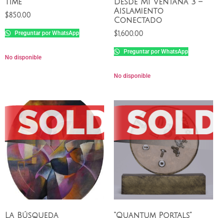
Time
Desde Mi Ventana 3 –
Aislamiento
$
850.00
Conectado
Preguntar por WhatsApp
$
1,600.00
Preguntar por WhatsApp
No disponible
No disponible
La Búsqueda
“Quantum Portals”